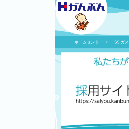
本
文
へ
移
動
ホームセンター
SS ガ