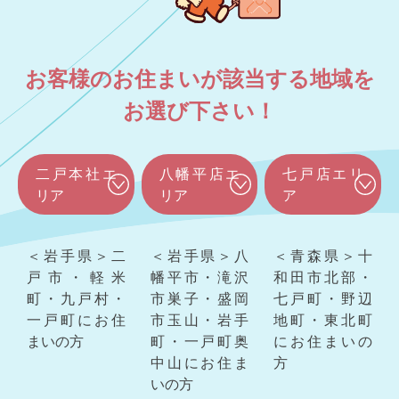
お客様のお住まいが該当する地域を
お選び下さい！
二戸本社エ
八幡平店エ
七戸店エリ
リア
リア
ア
＜岩手県＞二
＜岩手県＞八
＜青森県＞十
戸市・軽米
幡平市・滝沢
和田市北部・
町・九戸村・
市巣子・盛岡
七戸町・野辺
一戸町にお住
市玉山・岩手
地町・東北町
まいの方
町・一戸町奥
にお住まいの
中山にお住ま
方
いの方