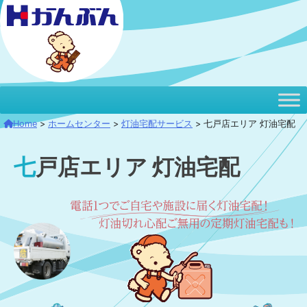
本
文
へ
移
動
Home
>
ホームセンター
>
灯油宅配サービス
>
七戸店エリア 灯油宅配
七戸店エリア 灯油宅配