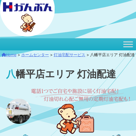
本
文
へ
移
動
Home
>
ホームセンター
>
灯油宅配サービス
>
八幡平店エリア 灯油配達
八幡平店エリア 灯油配達