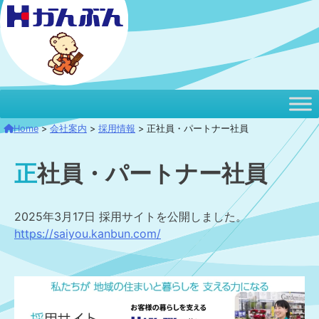
本
文
へ
移
動
Home
>
会社案内
>
採用情報
>
正社員・パートナー社員
正社員・パートナー社員
2025年3月17日 採用サイトを公開しました。
https://saiyou.kanbun.com/